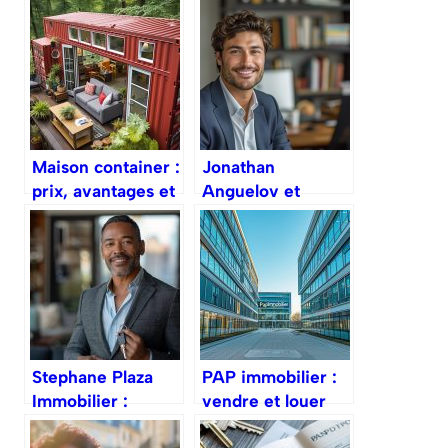
Maison container :
Jonathan
prix, avantages et
Anguelov et
étapes de
Aircall : le
construction
parcours d un
entrepreneur
francais
Stephane Plaza
PAP immobilier :
Immobilier :
vendre et louer
comment
entre particuliers