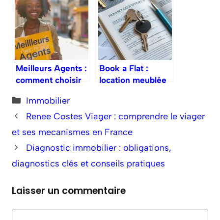
fonctionne ce
sans agence
reseau d agences
Meilleurs Agents :
Book a Flat :
comment choisir
location meublée
le bon
à Paris expliquée
Catégories
Immobilier
professionnel
immobilier
Renee Costes Viager : comprendre le viager
et ses mecanismes en France
Diagnostic immobilier : obligations,
diagnostics clés et conseils pratiques
Laisser un commentaire
Commentaire