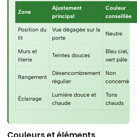
Ajustement
Couleur
Zone
principal
conseillée
Position du
Vue dégagée sur la
Neutre
lit
porte
Murs et
Bleu ciel,
Teintes douces
literie
vert pâle
Désencombrement
Non
Rangement
régulier
concerné
Lumière douce et
Tons
Éclairage
chaude
chauds
Couleurs et éléments