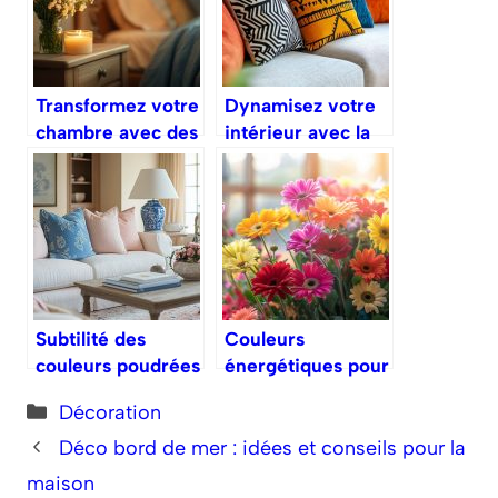
Transformez votre
Dynamisez votre
chambre avec des
intérieur avec la
palettes de
déco pop
couleurs
inspirantes
Subtilité des
Couleurs
couleurs poudrées
énergétiques pour
pour une maison
une décoration
Catégories
Décoration
harmonieuse
vivante
Déco bord de mer : idées et conseils pour la
maison