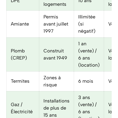
DPE
10 ans
logements
loca
Permis
Illimitée
Amiante
avant juillet
(si
Ven
1997
négatif)
1 an
Plomb
Construit
(vente) /
Vent
(CREP)
avant 1949
6 ans
loca
(location)
Zones à
Termites
6 mois
Ven
risque
3 ans
Installations
Gaz /
(vente) /
Vent
de plus de
Électricité
6 ans
loca
15 ans