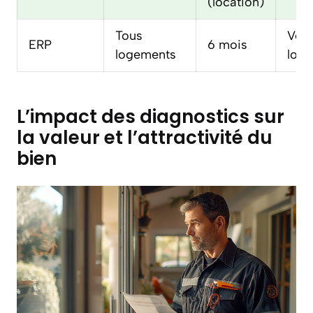
(location)
Tous
Vent
ERP
6 mois
logements
loca
L’impact des diagnostics sur
la valeur et l’attractivité du
bien