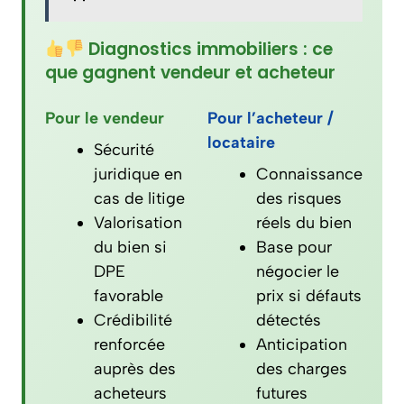
Diagnostics immobiliers : ce
que gagnent vendeur et acheteur
Pour le vendeur
Pour l’acheteur /
locataire
Sécurité
juridique en
Connaissance
cas de litige
des risques
Valorisation
réels du bien
du bien si
Base pour
DPE
négocier le
favorable
prix si défauts
Crédibilité
détectés
renforcée
Anticipation
auprès des
des charges
acheteurs
futures