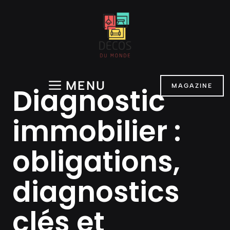
Aller
au
contenu
MENU
Diagnostic
MAGAZINE
immobilier :
obligations,
diagnostics
clés et