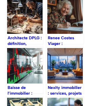
Architecte DPLG :
Renee Costes
définition,
Viager :
missions et
comprendre le
différence avec le
viager et ses
HMONP
mecanismes en
France
Baisse de
Nexity immobilier
l’immobilier :
: services, projets
comprendre les
et fonctionnement
causes et saisir les
du groupe